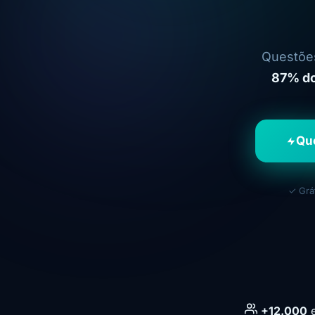
Questões
87% do
Qu
✓ Grá
+12.000
e