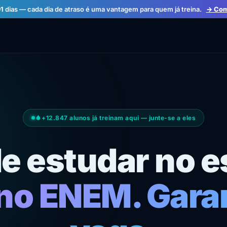
1
dias — cada dia de atraso é uma vantagem para quem já treina.
→ Come
+12.847 alunos já treinam aqui — junte-se a eles
de estudar no e
no ENEM. Gara