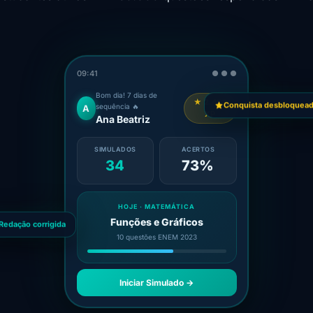
09:41
● ● ●
Bom dia! 7 dias de
★ 2.450
sequência 🔥
A
Conquista desbloquead
XP
Ana Beatriz
SIMULADOS
ACERTOS
34
73%
HOJE · MATEMÁTICA
Redação corrigida
Funções e Gráficos
10 questões ENEM 2023
Iniciar Simulado →