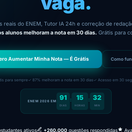
vaga.
 reais do ENEM, Tutor IA 24h e correção de redaçã
s alunos melhoram a nota em 30 dias.
Grátis para c
ero Aumentar Minha Nota — É Grátis
Como fun
tis para sempre
✓ 87% melhoram a nota em 30 dias
✓ Acesso em 30 se
91
15
32
:
:
ENEM 2026 EM
DIAS
HORAS
MIN
studantes ativos
+260.000
questões respondidas
Ava