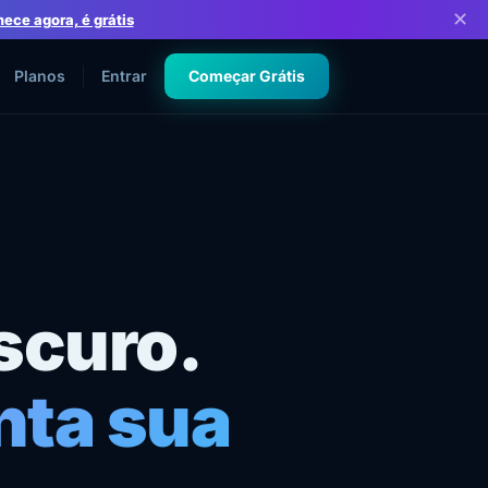
✕
ce agora, é grátis
Planos
Entrar
Começar Grátis
scuro.
nta sua