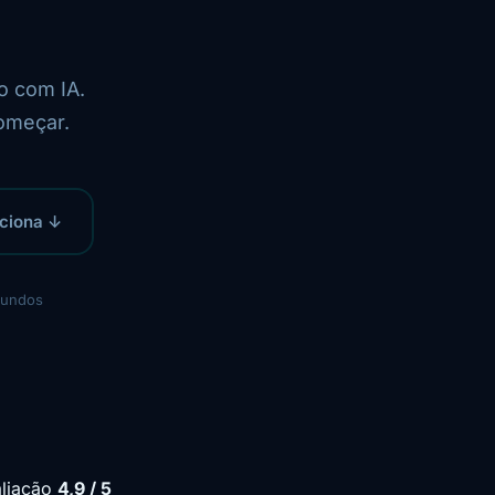
o com IA.
omeçar.
ciona ↓
gundos
liação
4,9 / 5