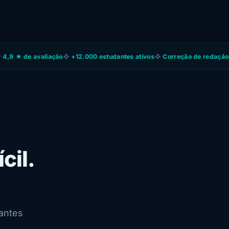
 avaliação
❖
+12.000 estudantes ativos
❖
Correção de redação por IA
❖
cil.
antes