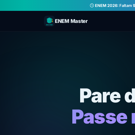
ENEM 2026:
Faltam
9
ENEM Master
Pare 
Passe 