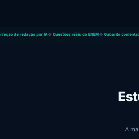
 redação por IA
❖
Questões reais do ENEM
❖
Gabarito comentado
❖
Ranki
Est
A ma