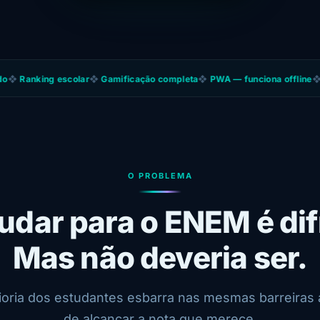
ng escolar
❖
Gamificação completa
❖
PWA — funciona offline
❖
4,9 ★ de
O PROBLEMA
udar para o ENEM é difí
Mas não deveria ser.
ioria dos estudantes esbarra nas mesmas barreiras 
de alcançar a nota que merece.